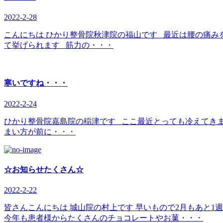
2022-2-28
こんにちは ひかり整骨院秋津院の福山です 最近は腰の痛み
て挙げられます 筋力の・・・
寒いですね・・・
2022-2-24
ひかり整骨院嘉島院の稲津です ここ最近とっても冷えてき
まい方が前に・・・
☆お知らせたくさん☆
2022-2-22
皆さんこんにちは 城山院の村上です 早いもので2月もあと1
今年も患者様からたくさんのチョコレートやお菓・・・