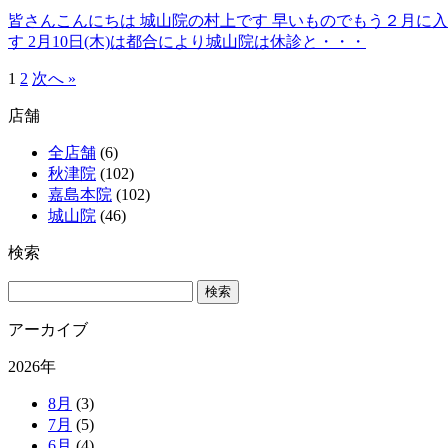
皆さんこんにちは 城山院の村上です 早いものでもう２月に
す 2月10日(木)は都合により城山院は休診と・・・
1
2
次へ »
店舗
全店舗
(6)
秋津院
(102)
嘉島本院
(102)
城山院
(46)
検索
アーカイブ
2026年
8月
(3)
7月
(5)
6月
(4)