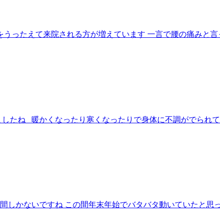
をうったえて来院される方が増えています 一言で腰の痛みと言
ましたね 暖かくなったり寒くなったりで身体に不調がでられて
週間しかないですね この間年末年始でバタバタ動いていたと思