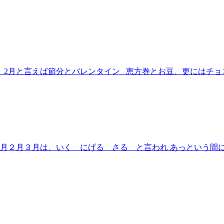
 2月と言えば節分とバレンタイン 恵方巻とお豆、更にはチ
１月２月３月は、いく にげる さる と言われ あっという間