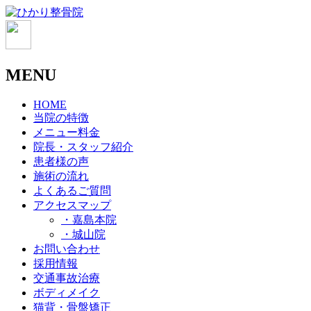
MENU
HOME
当院の特徴
メニュー料金
院長・スタッフ紹介
患者様の声
施術の流れ
よくあるご質問
アクセスマップ
・嘉島本院
・城山院
お問い合わせ
採用情報
交通事故治療
ボディメイク
猫背・骨盤矯正