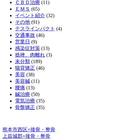
ＣＢＤ治療
(11)
ＥＭＳ
(65)
イベント紹介
(32)
その他
(91)
テスラインパクト
(4)
交通事故
(46)
営業日
(9)
感染症対策
(13)
捻挫、肉離れ
(3)
未分類
(189)
猫背矯正
(46)
美容
(38)
美容鍼
(11)
腰痛
(13)
鍼治療
(50)
電気治療
(35)
骨盤矯正
(35)
熊本市西区×接骨・整骨
上益城郡×接骨・整骨