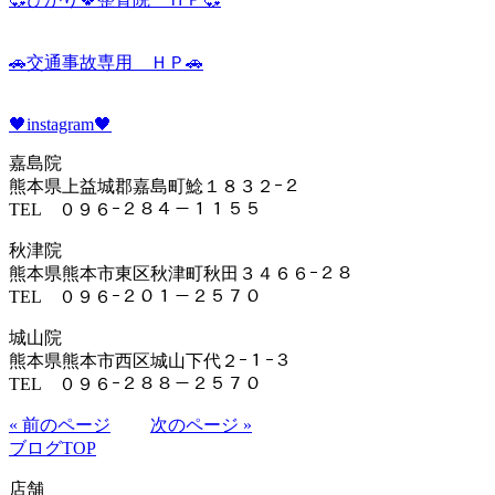
🚗交通事故専用 ＨＰ🚗
🖤instagram🖤
嘉島院
熊本県上益城郡嘉島町鯰１８３２ｰ２
TEL ０９６ｰ２８４－１１５５
秋津院
熊本県熊本市東区秋津町秋田３４６６ｰ２８
TEL ０９６ｰ２０１－２５７０
城山院
熊本県熊本市西区城山下代２ｰ１ｰ３
TEL ０９６ｰ２８８－２５７０
« 前のページ
次のページ »
ブログTOP
店舗