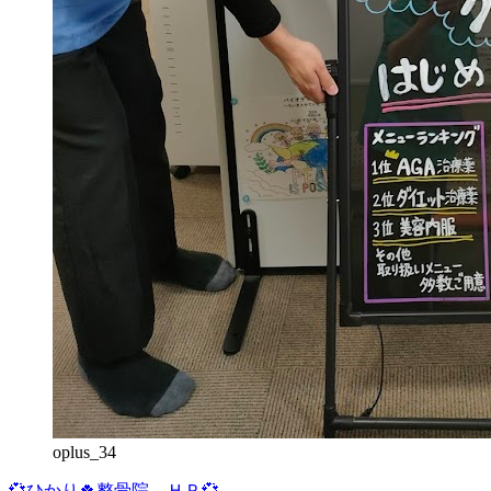
oplus_34
💞ひかり🍀整骨院 ＨＰ💞