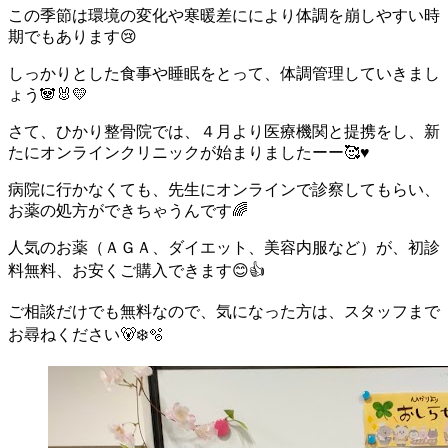
この季節は環境の変化や寒暖差ににより体調を崩しやすい時
期でもあります😢
しっかりとした食事や睡眠をとって、体調管理していきまし
ょう🐼🐰💛
さて、ひかり整骨院では、４月より医療機関と提携をし、新
たにオンラインクリニックが始まりましたーー🥰♥️
病院に行かなくても、先生にオンラインで診察してもらい、
お薬の処方ができちゃうんです🌈
人気のお薬（ＡＧＡ、ダイエット、美容内服など）が、初診
料無料、お安くご購入できます😊👍
ご相談だけでも無料なので、気になった方は、スタッフまで
お尋ねください🐻‍❄️🫧